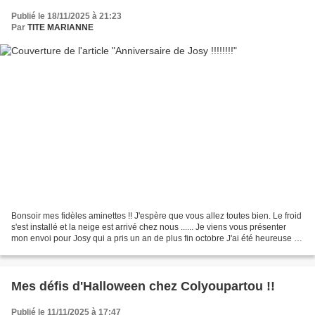
Publié le 18/11/2025 à 21:23
Par
TITE MARIANNE
Bonsoir mes fidèles aminettes !! J'espère que vous allez toutes bien. Le froid
s'est installé et la neige est arrivé chez nous ...... Je viens vous présenter
mon envoi pour Josy qui a pris un an de plus fin octobre J'ai été heureuse de
lui avoir fait...
Mes défis d'Halloween chez Colyoupartou !!
Publié le 11/11/2025 à 17:47