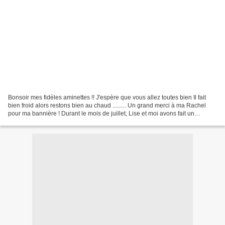
Bonsoir mes fidèles aminettes !! J'espère que vous allez toutes bien Il fait
bien froid alors restons bien au chaud ......... Un grand merci à ma Rachel
pour ma bannière ! Durant le mois de juillet, Lise et moi avons fait un
échange, j'ai fait sur la...