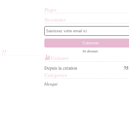
Pages
Newsletter
 !!
86 abonnés
Visiteurs
75
Depuis la création
Catégories
bles
qui