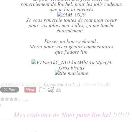
remerciement de Rachel, pour les jolis cadeaux
que je lui ai envoyés
Je vous remercie toutes de tout mon coeur
pour vos jolies merveilles, ça me touche
énormément.
Passez un bon week-end .
Merci pour vos si gentils commentaires
que j'adore lire
Gros bisous
E MARIANNE à 20:35 -
Commentaires [
…
]
- Permalien [
#
]
0 vote
0
Mes cadeaux de Noël pour Rachel !!!!!!!