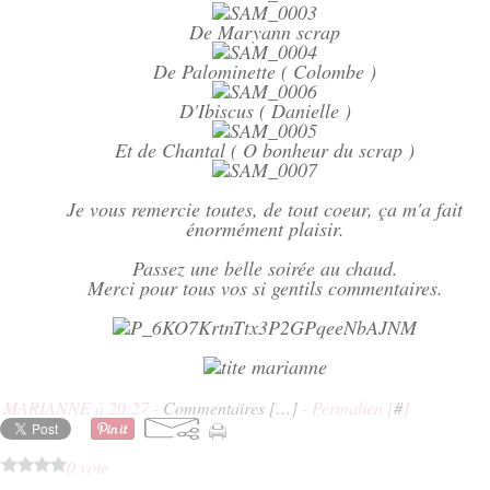
De Maryann scrap
De Palominette ( Colombe )
D'Ibiscus ( Danielle )
Et de Chantal ( O bonheur du scrap )
Je vous remercie toutes, de tout coeur, ça m'a fait
énormément plaisir.
Passez une belle soirée au chaud.
Merci pour tous vos si gentils commentaires.
E MARIANNE à 20:27 -
Commentaires [
…
]
- Permalien [
#
]
0 vote