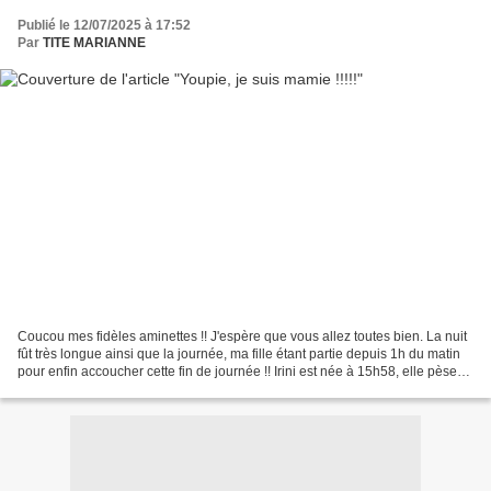
Publié le 12/07/2025 à 17:52
Par
TITE MARIANNE
Coucou mes fidèles aminettes !! J'espère que vous allez toutes bien. La nuit
fût très longue ainsi que la journée, ma fille étant partie depuis 1h du matin
pour enfin accoucher cette fin de journée !! Irini est née à 15h58, elle pèse
3kg750 et mesure...