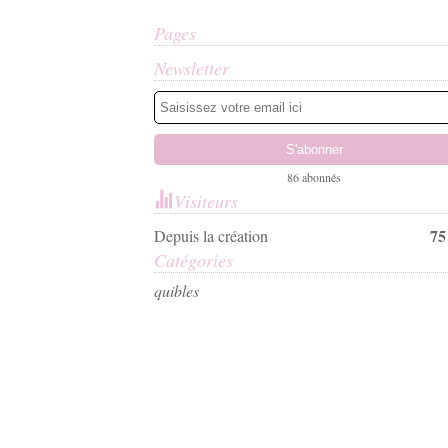
Pages
Newsletter
86 abonnés
Visiteurs
75
Depuis la création
Catégories
qui
bles