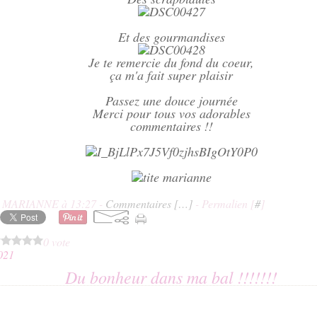
Et des gourmandises
Je te remercie du fond du coeur,
ça m'a fait super plaisir
Passez une douce journée
Merci pour tous vos adorables
commentaires !!
E MARIANNE à 13:27 -
Commentaires [
…
]
- Permalien [
#
]
0 vote
021
Du bonheur dans ma bal !!!!!!!