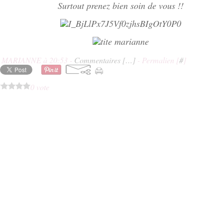
Surtout prenez bien soin de vous !!
E MARIANNE à 20:53 -
Commentaires [
…
]
- Permalien [
#
]
0 vote