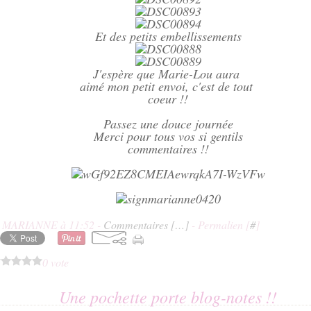
Et des petits embellissements
J'espère que Marie-Lou aura
aimé mon petit envoi, c'est de tout
coeur !!
Passez une douce journée
Merci pour tous vos si gentils
commentaires !!
E MARIANNE à 11:52 -
Commentaires [
…
]
- Permalien [
#
]
0 vote
Une pochette porte blog-notes !!