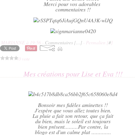
Merci pour vos adorables
commentaires !!
E MARIANNE à 19:56 -
Commentaires [
…
]
- Permalien [
#
]
0 vote
Mes créations pour Lise et Eva !!!
Bonsoir mes fidèles aminettes !!
J'espère que vous allez toutes bien.
La pluie a fait son retour, que ça fait
du bien, mais le soleil est toujours
bien présent.........Par contre, la
blogo est d'un calme plat .............