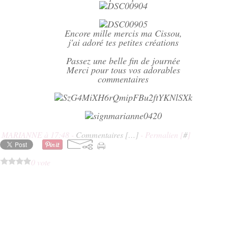
Encore mille mercis ma Cissou,
j'ai adoré tes petites créations
Passez une belle fin de journée
Merci pour tous vos adorables
commentaires
E MARIANNE à 17:48 -
Commentaires [
…
]
- Permalien [
#
]
0 vote