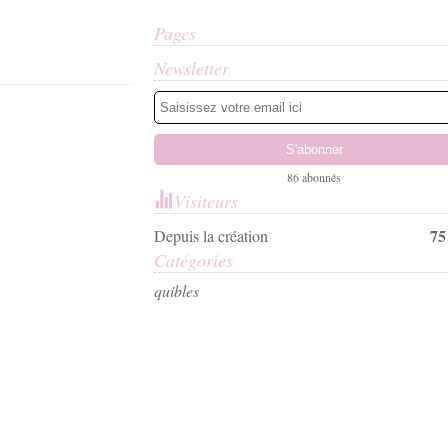
Pages
Newsletter
86 abonnés
Visiteurs
75
Depuis la création
Catégories
qui
bles