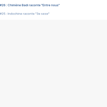
#26 : Chimène Badi raconte "Entre nous"
#25 : Indochine raconte "3e sexe"
#24 : Zaho raconte "C'est chelou"
#23 : Patrick Bruel raconte "Au café des délices"
#22 : Kyo raconte "Le chemin"
#21 : Nolwenn Leroy raconte "Cassé"
#20 : Patrick Hernandez raconte "Born to be alive"
#19 : Lorie raconte "Près de moi"
#18 : Michael Jones raconte "A nos actes manqués" (avec Jean-Jacque
#17 : Khaled raconte "Aïcha"
#16 : Corneille raconte "Parce qu'on vient de loin"
#15 : Indochine raconte "L'aventurier"