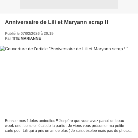
Anniversaire de Lili et Maryann scrap !!
Publié le 07/02/2026 à 20:19
Par
TITE MARIANNE
Bonsoir mes fidèles aminettes !! J'espère que vous avez passé un beau
week-end. Le soleil était de la partie . Je viens vous présenter ma petite
carte pour Lili qui à pris un an de plus ( Je suis désolée mais pas de photos
des cadeaux ) un oubli .............. Ensuite...