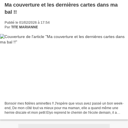
Ma couverture et les dernières cartes dans ma
bal !!
Publié le 01/02/2026 à 17:54
Par
TITE MARIANNE
Bonsoir mes fidèles aminettes !! J'espère que vous avez passé un bon week-
end, De mon côté tout va mieux pour ma maman, elle a quand même une
hernie discale et mon petit Elyo reprend le chemin de l'école demain, il a
encore été bien malade toute la semaine...