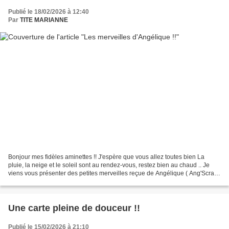
Publié le 18/02/2026 à 12:40
Par
TITE MARIANNE
Bonjour mes fidèles aminettes !! J'espère que vous allez toutes bien La
pluie, la neige et le soleil sont au rendez-vous, restez bien au chaud .. Je
viens vous présenter des petites merveilles reçue de Angélique ( Ang'Scrap
Créations ) sur Youtube Je...
Une carte pleine de douceur !!
Publié le 15/02/2026 à 21:10