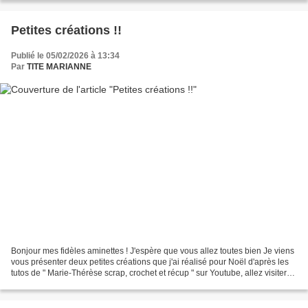
Petites créations !!
Publié le 05/02/2026 à 13:34
Par
TITE MARIANNE
Bonjour mes fidèles aminettes ! J'espère que vous allez toutes bien Je viens
vous présenter deux petites créations que j'ai réalisé pour Noël d'après les
tutos de " Marie-Thérèse scrap, crochet et récup " sur Youtube, allez visiter
sa chaîne, elle fait...