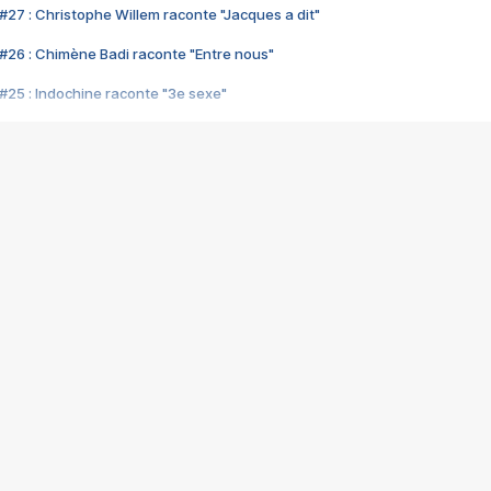
#27 : Christophe Willem raconte "Jacques a dit"
#26 : Chimène Badi raconte "Entre nous"
#25 : Indochine raconte "3e sexe"
#24 : Zaho raconte "C'est chelou"
#23 : Patrick Bruel raconte "Au café des délices"
#22 : Kyo raconte "Le chemin"
#21 : Nolwenn Leroy raconte "Cassé"
#20 : Patrick Hernandez raconte "Born to be alive"
#19 : Lorie raconte "Près de moi"
#18 : Michael Jones raconte "A nos actes manqués" (avec Jean-Jacque
#17 : Khaled raconte "Aïcha"
#16 : Corneille raconte "Parce qu'on vient de loin"
#15 : Indochine raconte "L'aventurier"