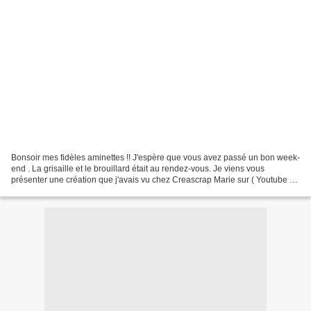
Bonsoir mes fidèles aminettes !! J'espère que vous avez passé un bon week-
end . La grisaille et le brouillard était au rendez-vous. Je viens vous
présenter une création que j'avais vu chez Creascrap Marie sur ( Youtube )
c'est un petit organisateur de...