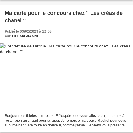
Ma carte pour le concours chez " Les créas de
chanel "
Publié le 03/02/2023 à 12:58
Par
TITE MARIANNE
Bonjour mes fidèles aminettes !!!! J'espère que vous allez bien, un temps à
rester bien au chaud pour scraper. Je remercie ma douce Rachel pour cette
sublime bannière toute en douceur, comme j'aime . Je viens vous présenter
ma petite création que j'ai...