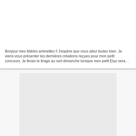
Bonjour mes fidèles aminettes !! J'espère que vous allez toutes bien. Je
viens vous présenter les dernières créations reçues pour mon petit
concours. Je ferais le tirage au sort dimanche lorsque mon petit Elyo sera
venu !! Je dois encore recevoir un envoi...