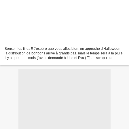
Bonsoir les filles !! J'espère que vous allez bien, on approche d'Halloween,
la distribution de bonbons arrive à grands pas, mais le temps sera à la pluie .
Il y a quelques mois, j'avais demandé à Lise et Eva ( T'pas scrap ) sur
Youtube, de faire un échange...