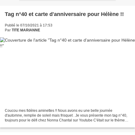
Tag n°40 et carte d'anniversaire pour Hélène !!
Publié le 07/10/2021 à 17:53
Par
TITE MARIANNE
Coucou mes fidèles aminettes !! Nous avons eu une belle journée
d'automne, remplie de soleil mais frisquet . Je vous présente mon tag n°40,
toujours pour le défi chez Nonna Chantal sur Youtube C'était sur le thème
vintage. Et voici ma petite carte pour...