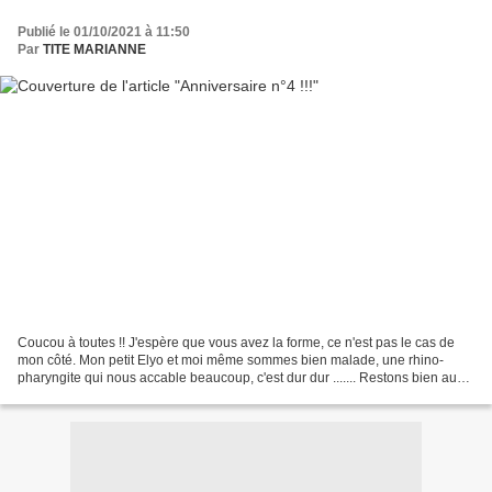
Publié le 01/10/2021 à 11:50
Par
TITE MARIANNE
Coucou à toutes !! J'espère que vous avez la forme, ce n'est pas le cas de
mon côté. Mon petit Elyo et moi même sommes bien malade, une rhino-
pharyngite qui nous accable beaucoup, c'est dur dur ....... Restons bien au
chaud !! De plus, test covid obligatoire,...