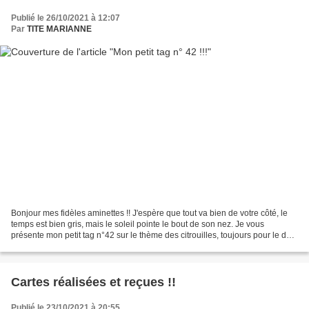
Publié le 26/10/2021 à 12:07
Par
TITE MARIANNE
Bonjour mes fidèles aminettes !! J'espère que tout va bien de votre côté, le
temps est bien gris, mais le soleil pointe le bout de son nez. Je vous
présente mon petit tag n°42 sur le thème des citrouilles, toujours pour le défi
chez Nonna Chantal sur...
Cartes réalisées et reçues !!
Publié le 23/10/2021 à 20:55